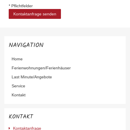
* Pflichtfelder
Kontaktanfrage senden
NAVIGATION
Navigation
Home
überspringen
Ferienwohnungen/Ferienhäuser
Last Minute/Angebote
Service
Kontakt
KONTAKT
Kontaktanfrage