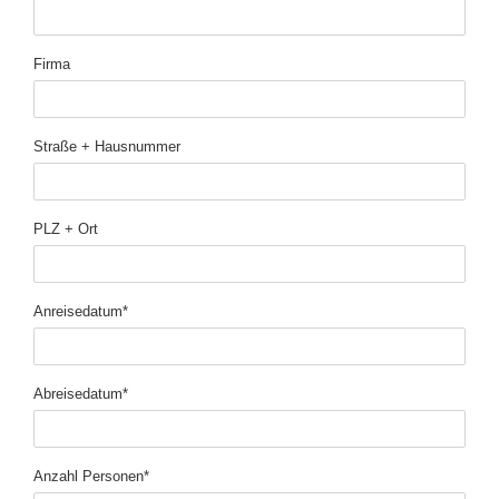
Firma
Straße + Hausnummer
PLZ + Ort
Pflichtfeld
Anreisedatum
*
Pflichtfeld
Abreisedatum
*
Pflichtfeld
Anzahl Personen
*